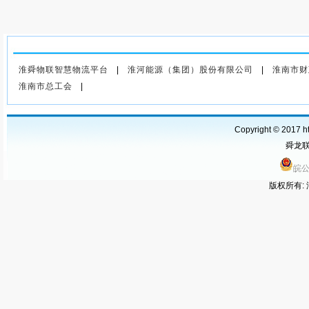
上一篇
：淮南舜龙煤炭联运有
限责任公司 老旧船舶竞价转让
淮舜物联智慧物流平台
|
淮河能源（集团）股份有限公司
|
淮南市财
公告（二次竞价）
淮南市总工会
|
Copyright © 2017 ht
舜龙联运
皖公
版权所有: