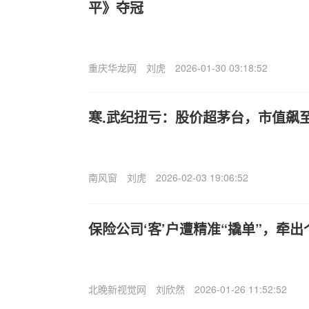
平》夺冠
重庆华龙网
刘虎
2026-01-30 03:18:52
寒.武纪扭亏：股价超茅台，市值飙至6
南风窗
刘虎
2026-02-03 19:06:52
保险公司‘客’户遭精准“撬单”，牵
北晚新视觉网
刘欣然
2026-01-26 11:52:52