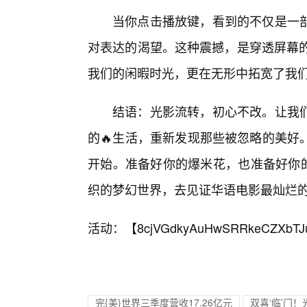
当你点击播放键，看到的不仅是一
对表达的渴望。这种震撼，是穿透屏幕的
我们的闲暇时光，更在无形中拓宽了我
结语：光影流转，初心不改。让我
的🔥生活，重新发现那些被忽略的美好
开始。准备好你的爆米花，也准备好你的
织的梦幻世界，去见证华语电影最灿烂
活动：【
8cjVGdkyAuHwSRRkeCZXbTJ
完{美}世界三季度营收17.26亿元
双喜‘临’门